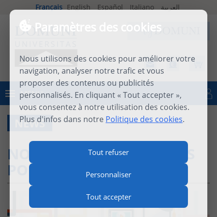
Français
English
Español
Italiano
العربية
Paramètres des cookies
Nous utilisons des cookies pour améliorer votre
navigation, analyser notre trafic et vous
proposer des contenus ou publicités
MENU
personnalisés. En cliquant « Tout accepter »,
Se connecter
vous consentez à notre utilisation des cookies.
Plus d'infos dans notre
Politique des cookies
.
NEWS
NOUVEAUX E-SÉMINAIRES
Tout refuser
POUR L'AUTOMNE 2022 !
Personnaliser
Tout accepter