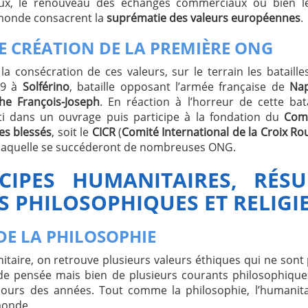
ux, le renouveau des échanges commerciaux ou bien 
monde consacrent la
suprématie des valeurs européennes
.
E CRÉATION DE LA PREMIÈRE ONG
la consécration de ces valeurs, sur le terrain les batail
59 à
Solférino
, bataille opposant l’armée française de
Nap
he François-Joseph
. En réaction à l’horreur de cette bat
i dans un ouvrage puis participe à la fondation du
Comi
es blessés
, soit le
CICR
(
Comité International de la Croix Ro
 laquelle se succéderont de nombreuses ONG.
CIPES HUMANITAIRES, RÉS
 PHILOSOPHIQUES ET RELIGIE
DE LA PHILOSOPHIE
itaire, on retrouve plusieurs valeurs éthiques qui ne sont 
de pensée mais bien de plusieurs courants philosophiques 
ours des années. Tout comme la philosophie, l’humanit
 monde.