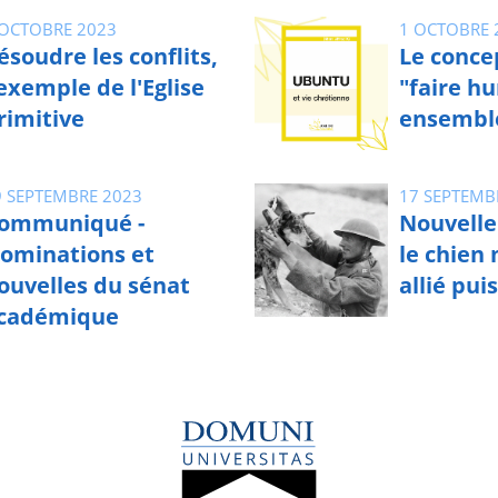
 OCTOBRE 2023
1 OCTOBRE 
ésoudre les conflits,
Le conce
'exemple de l'Eglise
"faire h
rimitive
ensembl
9 SEPTEMBRE 2023
17 SEPTEMB
ommuniqué -
Nouvelle 
ominations et
le chien 
ouvelles du sénat
allié pui
cadémique