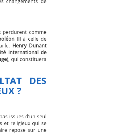
les changements de
les perdurent comme
oléon III
à celle de
aille,
Henry Dunant
té international de
uge
), qui constituera
ULTAT DES
UX ?
pas issues d’un seul
et religieux qui se
aire repose sur une