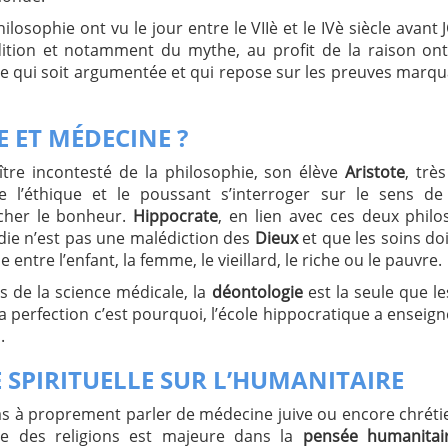
ilosophie ont vu le jour entre le VIIè et le IVè siècle avant 
adition et notamment du mythe, au profit de la raison on
e qui soit argumentée et qui repose sur les preuves marqu
 ET MÉDECINE ?
tre incontesté de la philosophie, son élève
Aristote
, trè
e l’éthique et le poussant s’interroger sur le sens d
cher le bonheur.
Hippocrate
, en lien avec ces deux philo
die n’est pas une malédiction des
Dieux
et que les soins do
entre l’enfant, la femme, le vieillard, le riche ou le pauvre.
es de la science médicale, la
déontologie
est la seule que le
 perfection c’est pourquoi, l’école hippocratique a enseign
.
 SPIRITUELLE SUR L’HUMANITAIRE
 pas à proprement parler de médecine juive ou encore chré
uelle des religions est majeure dans la
pensée humanitai