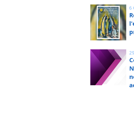
6
R
l
p
2
C
N
n
a