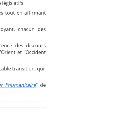
égislatifs.
es tout en affirmant
royant, chacun des
érence des discours
Orient et l’Occident
able transition, qui
r l'humanitaire
" de