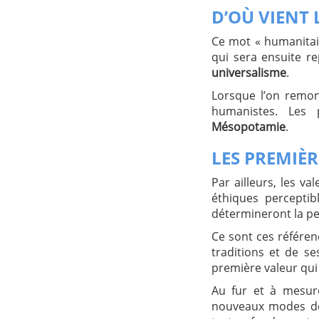
D’OÙ VIENT 
Ce mot « humanitai
qui sera ensuite re
universalisme
.
Lorsque l’on remon
humanistes. Les 
Mésopotamie
.
LES PREMIÈ
Par ailleurs, les v
éthiques perceptib
détermineront la pe
Ce sont ces référenc
traditions et de s
première valeur qui
Au fur et à mesur
nouveaux modes de d