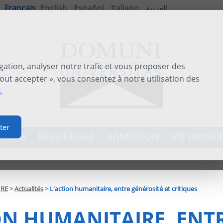
Français
English
Español
Italiano
العربية
gation, analyser notre trafic et vous proposer des
out accepter », vous consentez à notre utilisation des
s
.
ter
TIONS
RECHERCHE
ADMISSION
VIE UNIVER
IRE
>
Actualités
>
L'action humanitaire, entre générosité et critiques
ON HUMANITAIRE, ENT