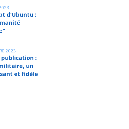
2023
pt d’Ubuntu :
umanité
e"
RE 2023
publication :
militaire, un
ssant et fidèle