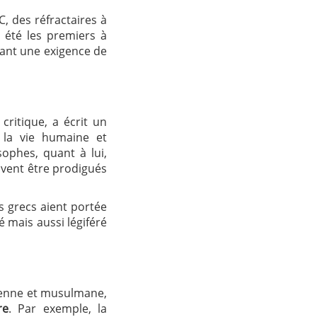
JC, des réfractaires à
t été les premiers à
ant une exigence de
s critique, a écrit un
e la vie humaine et
sophes, quant à lui,
ivent être prodigués
s grecs aient portée
é mais aussi légiféré
tienne et musulmane,
re
. Par exemple, la