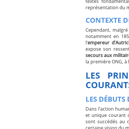
textes fondamenta
représentation du 
CONTEXTE D
Cependant, malgré 
notamment en 18
l’
empereur d’Autric
expose son ressent
secours aux militair
la première ONG, à
LES PRIN
COURANTS
LES DÉBUTS 
Dans l’action human
et unique courant 
sont succédés au c
certaine vision du