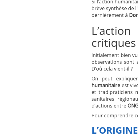
Si l’action humanita
brève synthèse de l'
dernièrement à
Dom
L’actio
critiques
Initialement bien v
observations sont 
D’où cela vient-il ?
On peut expliquer
humanitaire
est viv
et tradipraticiens
sanitaires régiona
d’actions entre
ON
Pour comprendre ces 
L’ORIGIN