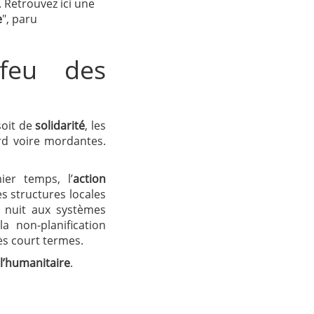
. Retrouvez ici une
e
", paru
 feu des
soit de
solidarité
, les
rd voire mordantes.
er temps, l’
action
es structures locales
e nuit aux systèmes
a non-planification
ès court termes.
 l’humanitaire
.