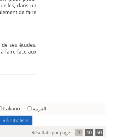
uelles, dans un
alement de faire
e de ses études.
 à faire face aux
Italiano
العربية
Réinitialiser
20
40
60
Résultats par page :