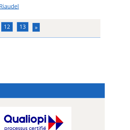
 Riaudel
12
13
»