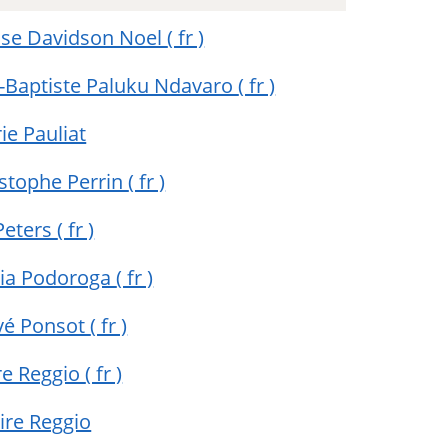
se Davidson Noel
( fr )
n-Baptiste Paluku Ndavaro
( fr )
ie Pauliat
istophe Perrin
( fr )
Peters
( fr )
ulia Podoroga
( fr )
vé Ponsot
( fr )
re Reggio
( fr )
ire Reggio