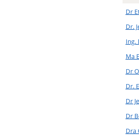
Dr E
Dr. 
Ing.
Ma 
Dr O
Dr. 
Dr J
Dr B
Dra 