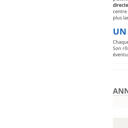
direct
centre
plus l
UN
Chaque
Son rôl
éventue
ANN