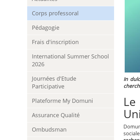
Corps professoral
Pédagogie
Frais d'inscription
International Summer School
2026
Journées d'Etude
In dul
Participative
cherche
Le
Plateforme My Domuni
Uni
Assurance Qualité
Domuni
Ombudsman
social