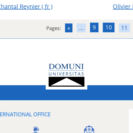
Chantal Reynier
( fr )
Olivier
9
10
«
...
11
Pages:
ERNATIONAL OFFICE