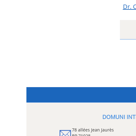
Dr. 
DOMUNI INT
78 allées Jean Jaurès
BP 71028