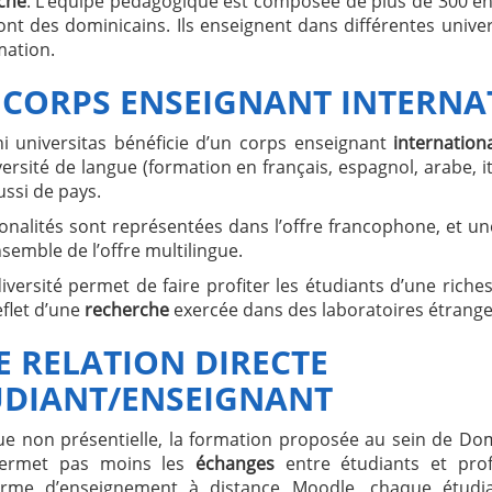
che
. L’équipe pédagogique est composée de plus de 300 en
ont des dominicains. Ils enseignent dans différentes univer
mation.
 CORPS ENSEIGNANT INTERNA
 universitas bénéficie d’un corps enseignant
internation
ersité de langue (formation en français, espagnol, arabe, it
ssi de pays.
ionalités sont représentées dans l’offre francophone, et un
nsemble de l’offre multilingue.
iversité permet de faire profiter les étudiants d’une riches
eflet d’une
recherche
exercée dans des laboratoires étrange
 RELATION DIRECTE
UDIANT/ENSEIGNANT
ue non présentielle, la formation proposée au sein de Dom
permet pas moins les
échanges
entre étudiants et prof
orme d’enseignement à distance Moodle, chaque étudi