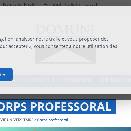
Français
English
Español
Italiano
العربية
gation, analyser notre trafic et vous proposer des
out accepter », vous consentez à notre utilisation des
s
.
ter
TIONS
RECHERCHE
ADMISSION
VIE UNIVER
ORPS PROFESSORAL
VIE UNIVERSITAIRE
>
Corps professoral