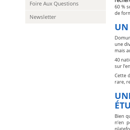
recher
Foire Aux Questions
60 % s
de for
Newsletter
UN
Domuni
une div
mais au
40 nat
sur l’e
Cette d
rare, r
UNE
ÉT
Bien q
n’en 
platef