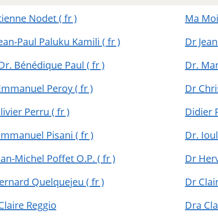
tienne Nodet
( fr )
Ma Moi
Jean-Paul Paluku Kamili
( fr )
Dr Jea
 Dr. Bénédique Paul
( fr )
Dr. Mar
Emmanuel Peroy
( fr )
Dr Chr
livier Perru
( fr )
Didier 
Emmanuel Pisani
( fr )
Dr. Io
ean-Michel Poffet O.P.
( fr )
Dr Her
ernard Quelquejeu
( fr )
Dr Clai
Claire Reggio
Dra Cla