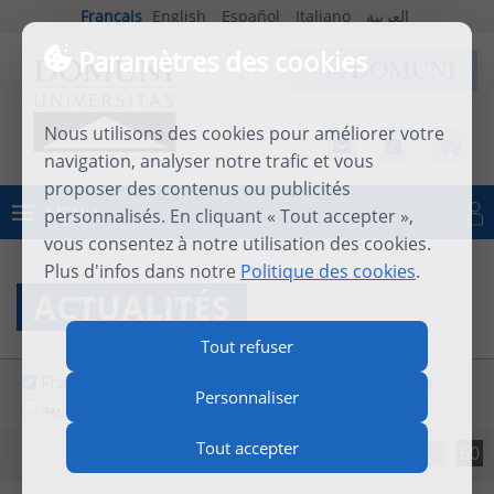
Français
English
Español
Italiano
العربية
Paramètres des cookies
Nous utilisons des cookies pour améliorer votre
navigation, analyser notre trafic et vous
proposer des contenus ou publicités
MENU
personnalisés. En cliquant « Tout accepter »,
Se connecter
vous consentez à notre utilisation des cookies.
Plus d'infos dans notre
Politique des cookies
.
ACTUALITÉS
Tout refuser
Français
English
Español
Italiano
Personnaliser
العربية
Tout accepter
20
40
60
Résultats par page :