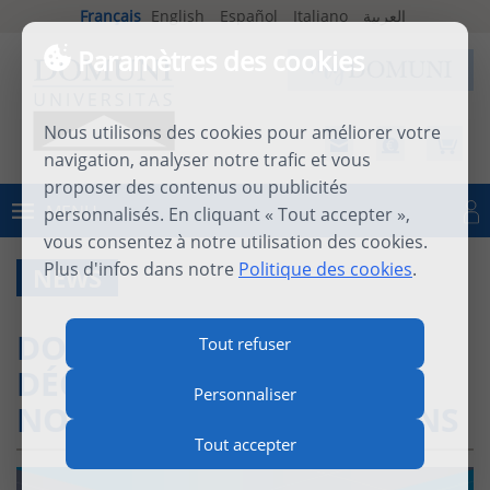
Français
English
Español
Italiano
العربية
Paramètres des cookies
Nous utilisons des cookies pour améliorer votre
navigation, analyser notre trafic et vous
proposer des contenus ou publicités
MENU
personnalisés. En cliquant « Tout accepter »,
Se connecter
vous consentez à notre utilisation des cookies.
Plus d'infos dans notre
Politique des cookies
.
NEWS
DOMUNI PRESS :
Tout refuser
DÉCOUVREZ LES
Personnaliser
NOUVELLES PUBLICATIONS
Tout accepter