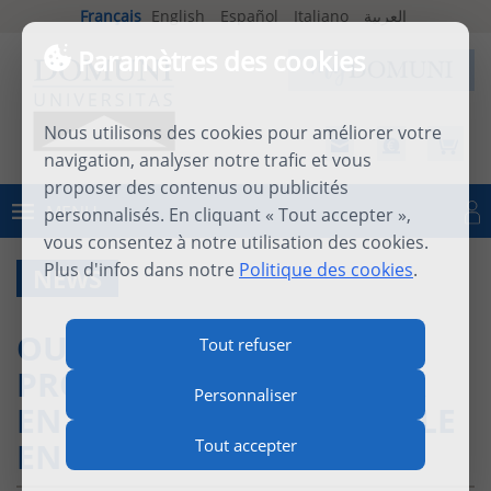
Français
English
Español
Italiano
العربية
Paramètres des cookies
Nous utilisons des cookies pour améliorer votre
navigation, analyser notre trafic et vous
proposer des contenus ou publicités
MENU
personnalisés. En cliquant « Tout accepter »,
Se connecter
vous consentez à notre utilisation des cookies.
Plus d'infos dans notre
Politique des cookies
.
NEWS
OUVERTURE DU
Tout refuser
PROGRAMME DE MASTER
Personnaliser
EN THÉOLOGIE PASTORALE
EN LANGUE ARABE
Tout accepter