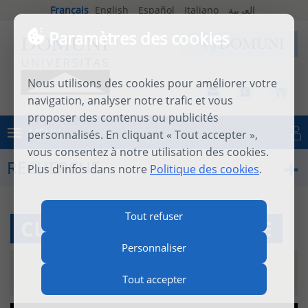
Français
English
Español
Italiano
العربية
Paramètres des cookies
Nous utilisons des cookies pour améliorer votre
navigation, analyser notre trafic et vous
proposer des contenus ou publicités
MENU
personnalisés. En cliquant « Tout accepter »,
Se connecter
vous consentez à notre utilisation des cookies.
RECHERCHE
Plus d'infos dans notre
Politique des cookies
.
Tout refuser
CLÉMENT D'ALEXANDRIE
Personnaliser
21 novembre 2017
|
video
|
10m 45s
Tout accepter
Histoire
/
تاريخ