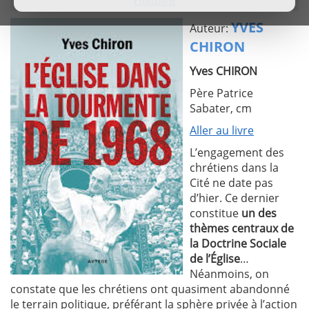
YVES
Auteur:
CHIRON
Yves CHIRON
Père Patrice
Sabater, cm
Aller au livre
L’engagement des
chrétiens dans la
Cité ne date pas
d’hier. Ce dernier
constitue
un des
thèmes centraux de
la Doctrine Sociale
de l’Église
…
Néanmoins, on
constate que les chrétiens ont quasiment abandonné
le terrain politique, préférant la sphère privée à l’action