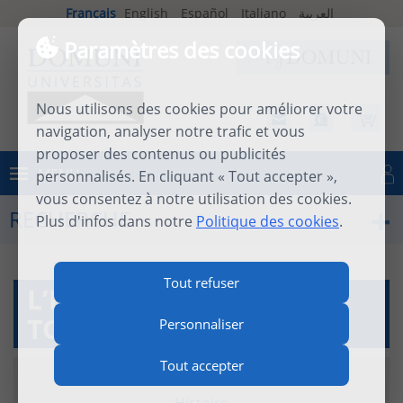
Français
English
Español
Italiano
العربية
Paramètres des cookies
Nous utilisons des cookies pour améliorer votre
navigation, analyser notre trafic et vous
proposer des contenus ou publicités
MENU
personnalisés. En cliquant « Tout accepter »,
Se connecter
vous consentez à notre utilisation des cookies.
RECHERCHE
Plus d'infos dans notre
Politique des cookies
.
Tout refuser
L’EGLISE DANS LA
TOURMENTE DE 1968
Personnaliser
Tout accepter
22 novembre 2018
|
resena
Histoire