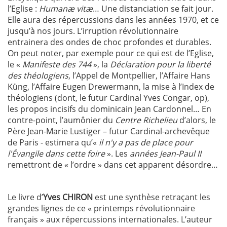
l’Eglise :
Humanæ vitæ
… Une distanciation se fait jour.
Elle aura des répercussions dans les années 1970, et ce
jusqu’à nos jours. L’irruption révolutionnaire
entrainera des ondes de choc profondes et durables.
On peut noter, par exemple pour ce qui est de l’Eglise,
le «
Manifeste des 744
», la
Déclaration pour la liberté
des théologiens
, l’Appel de Montpellier, l’Affaire Hans
Küng, l’Affaire Eugen Drewermann, la mise à l’Index de
théologiens (dont, le futur Cardinal Yves Congar, op),
les propos incisifs du dominicain Jean Cardonnel… En
contre-point, l’aumônier du
Centre Richelieu
d’alors, le
Père Jean-Marie Lustiger – futur Cardinal-archevêque
de Paris - estimera qu’«
il n'y a pas de place pour
l'Évangile dans cette foire
». Les
années Jean-Paul II
remettront de « l’ordre » dans cet apparent désordre…
Le livre d’
Yves CHIRON
est une synthèse retraçant les
grandes lignes de ce « printemps révolutionnaire
français » aux répercussions internationales. L’auteur