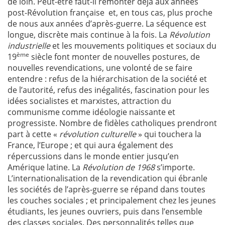
de loin. Peut-être faut-il remonter déjà aux années
post-Révolution française et, en tous cas, plus proche
de nous aux années d’après-guerre. La séquence est
longue, discrète mais continue à la fois. La
Révolution
industrielle
et les mouvements politiques et sociaux du
ème
19
siècle font monter de nouvelles postures, de
nouvelles revendications, une volonté de se faire
entendre : refus de la hié­rar­chisation de la société et
de l’autorité, refus des inéga­li­tés, fas­ci­na­tion pour les
idées socialistes et marxistes, attraction du
communisme comme idéologie naissante et
progressiste. Nombre de fidèles catholiques prendront
part à cette «
révolution culturelle
» qui touchera la
France, l’Europe ; et qui aura également des
répercussions dans le monde entier jusqu’en
Amérique latine. La
Révolution de 1968
s’importe.
L’internationalisation de la revendication qui ébranle
les sociétés de l’après-guerre se répand dans toutes
les couches sociales ; et principalement chez les jeunes
étudiants, les jeunes ouvriers, puis dans l’ensemble
des classes sociales. Des personnalités telles que