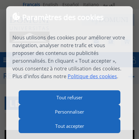
Français
English
Español
Italiano
العربية
Paramètres des cookies
Nous utilisons des cookies pour améliorer votre
navigation, analyser notre trafic et vous
proposer des contenus ou publicités
MENU
personnalisés. En cliquant « Tout accepter »,
Se connecter
vous consentez à notre utilisation des cookies.
RECHERCHE
Plus d'infos dans notre
Politique des cookies
.
Tout refuser
LE PARDON
Personnaliser
26 octobre 2017
|
video
|
11m 36s
Tout accepter