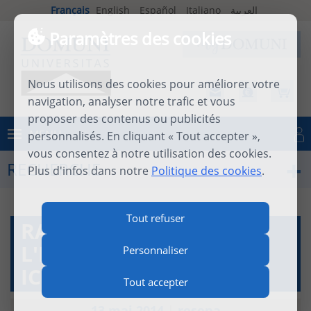
Français
English
Español
Italiano
العربية
Paramètres des cookies
Nous utilisons des cookies pour améliorer votre
navigation, analyser notre trafic et vous
proposer des contenus ou publicités
MENU
personnalisés. En cliquant « Tout accepter »,
Se connecter
vous consentez à notre utilisation des cookies.
RECHERCHE
Plus d'infos dans notre
Politique des cookies
.
Tout refuser
RAIMON PANIKKAR,
L'EXPÉRIENCE DE DIEU.
Personnaliser
ICÔNES DU MYSTÈRE
Tout accepter
13 mai 2014
|
resena