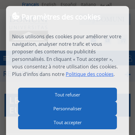
Français
English
Español
Italiano
العربية
Paramètres des cookies
Nous utilisons des cookies pour améliorer votre
navigation, analyser notre trafic et vous
proposer des contenus ou publicités
MENU
personnalisés. En cliquant « Tout accepter »,
Se connecter
vous consentez à notre utilisation des cookies.
RECHERCHE
Plus d'infos dans notre
Politique des cookies
.
Tout refuser
LEVINAS ET LA CULTURE
EUROPÉENNE
Personnaliser
Tout accepter
13 mai 2014
|
documento