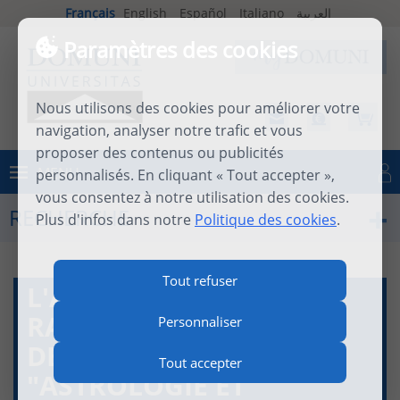
Français
English
Español
Italiano
العربية
Paramètres des cookies
Nous utilisons des cookies pour améliorer votre
navigation, analyser notre trafic et vous
proposer des contenus ou publicités
MENU
personnalisés. En cliquant « Tout accepter »,
Se connecter
vous consentez à notre utilisation des cookies.
RECHERCHE
Plus d'infos dans notre
Politique des cookies
.
Tout refuser
L'ASTROLOGUE : UN
RAPPORT SUR LE LIVRE
Personnaliser
DE DENIS LABOURÉ
Tout accepter
"ASTROLOGIE ET