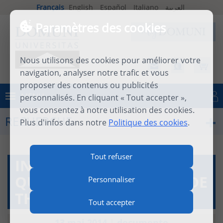
Français
English
Español
Italiano
العربية
Paramètres des cookies
Nous utilisons des cookies pour améliorer votre
navigation, analyser notre trafic et vous
proposer des contenus ou publicités
MENU
personnalisés. En cliquant « Tout accepter »,
Se connecter
vous consentez à notre utilisation des cookies.
RECHERCHE
Plus d'infos dans notre
Politique des cookies
.
Tout refuser
INTRODUCTION AUX
QUESTIONS DISPUTÉES DE
Personnaliser
THOMAS D'AQUIN
Tout accepter
13 mai 2014
|
documento