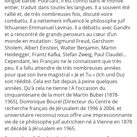
longue barbe. Pourtant, il est connu dans le monde
entier, traduit dans toutes les langues. Il a souvent été
rallié et, de très nombreuses fois, discuté voire
combattu. Il a nettement influencé le philosophe juif
lithuanien Emmanuel Levinas. Il a débattu avec Gandhi
et a rencontré de grands penseurs au cœur d’un
monde en mutation : Sigmund Freud, Gershom
Sholem, Albert Einstein, Walter Benjamin, Martin
Heideigger, Frantz Kafka, Stefan Zweig, Paul Claudel…
Cependant, les Français ne le connaissent que très
peu. Il a fallu attendre de très nombreuses années
pour que son livre magistral « Je et Tu » (Ich und Du)
soit réédité. Cela est fait depuis à peine quelques
années. Qu’à cela ne tienne ! A l’occasion du
cinquantenaire de la mort de Martin Buber (1878-
1965), Dominique Bourel (Directeur du Centre de
recherche français de Jérusalem de 1996 à 2004, et
universitaire reconnu) nous offre une impressionnante
vie de ce philosophe juif autrichien né à Vienne en 1878
et décédé à Jérusalem en 1965.