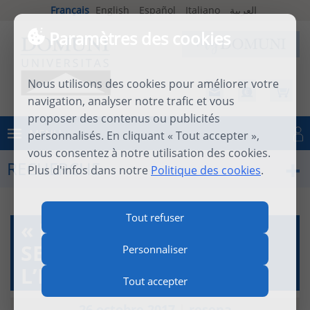
Français
English
Español
Italiano
العربية
Paramètres des cookies
Nous utilisons des cookies pour améliorer votre
navigation, analyser notre trafic et vous
proposer des contenus ou publicités
MENU
personnalisés. En cliquant « Tout accepter »,
Se connecter
vous consentez à notre utilisation des cookies.
RECHERCHE
Plus d'infos dans notre
Politique des cookies
.
Tout refuser
« MARTIN BUBER,
SENTINELLE DE
Personnaliser
L’HUMANITÉ »
Tout accepter
26 octobre 2017
|
resena