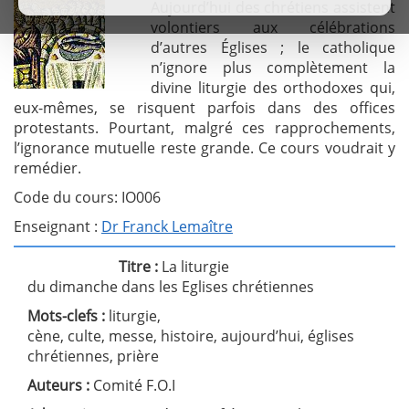
Aujourd’hui des chrétiens assistent
volontiers aux célébrations
d’autres Églises ; le catholique
n’ignore plus complètement la
divine liturgie des orthodoxes qui,
eux-mêmes, se risquent parfois dans des offices
protestants. Pourtant, malgré ces rapprochements,
l’ignorance mutuelle reste grande. Ce cours voudrait y
remédier.
Code du cours: IO006
Enseignant :
Dr Franck Lemaître
Titre :
La liturgie
du dimanche dans les Eglises chrétiennes
Mots-clefs :
liturgie,
cène, culte, messe, histoire, aujourd’hui, églises
chrétiennes, prière
Auteurs :
Comité F.O.I