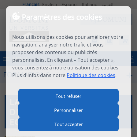
Français
English
Español
Italiano
العربية
Paramètres des cookies
Nous utilisons des cookies pour améliorer votre
navigation, analyser notre trafic et vous
proposer des contenus ou publicités
MENU
personnalisés. En cliquant « Tout accepter »,
Se connecter
vous consentez à notre utilisation des cookies.
FORMATIONS
Plus d'infos dans notre
Politique des cookies
.
Tout refuser
LA LITURGIE DU
DIMANCHE DANS LES
Personnaliser
EGLISES CHRÉTIENNES
Tout accepter