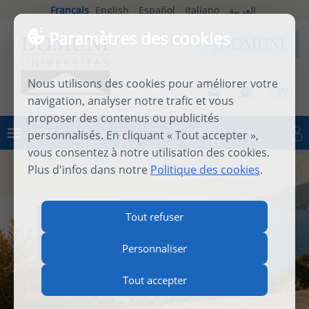
Français
English
Español
Italiano
العربية
Paramètres des cookies
Nous utilisons des cookies pour améliorer votre
navigation, analyser notre trafic et vous
proposer des contenus ou publicités
MENU
personnalisés. En cliquant « Tout accepter »,
Se connecter
vous consentez à notre utilisation des cookies.
Plus d'infos dans notre
Politique des cookies
.
INTERNATIONAL SUMMER
Tout refuser
SCHOOL 2026
Personnaliser
Tout accepter