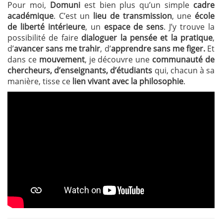
Pour moi,
Domuni
est bien plus qu’un simple
cadre
académique
. C’est un
lieu de transmission
, une
école
de liberté intérieure
, un
espace de sens
. J’y trouve la
possibilité de faire
dialoguer la pensée et la pratique
,
d’
avancer sans me trahir
, d’
apprendre sans me figer.
Et
dans ce
mouvement
, je découvre une
communauté de
chercheurs, d’enseignants, d’étudiants
qui, chacun à sa
manière, tisse ce
lien vivant avec la philosophie
.