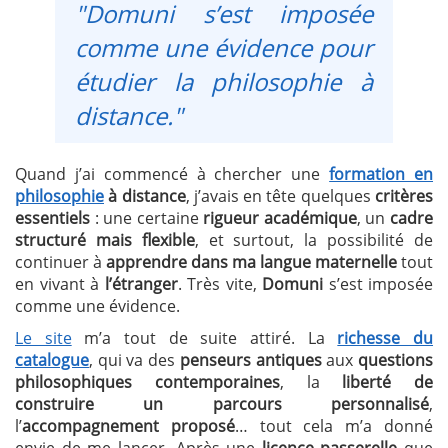
"Domuni s’est imposée
comme une évidence pour
étudier la philosophie à
distance."
Quand j’ai commencé à chercher une
formation en
philosophie
à distance
, j’avais en tête quelques
critères
essentiels
: une certaine
rigueur académique
, un
cadre
structuré mais flexible
, et surtout, la possibilité de
continuer à
apprendre dans ma langue maternelle
tout
en vivant à
l’étranger
. Très vite,
Domuni
s’est imposée
comme une évidence.
Le site
m’a tout de suite attiré. La
richesse du
catalogue
, qui va des
penseurs antiques
aux
questions
philosophiques contemporaines
, la
liberté de
construire un parcours personnalisé
,
l’
accompagnement proposé
… tout cela m’a donné
envie de me lancer. Après une
licence passerelle
que