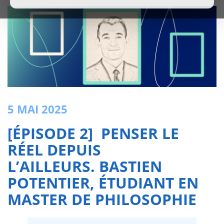
5 MAI 2025
[ÉPISODE 2]
PENSER LE
RÉEL DEPUIS
L’AILLEURS.
BASTIEN
POTENTIER
,
ÉTUDIANT EN
MASTER DE PHILOSOPHIE