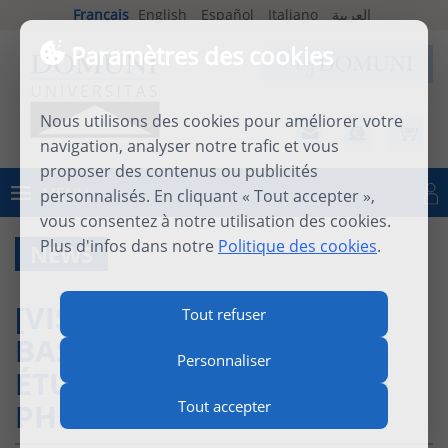
Français
English
Español
Italiano
العربية
Paramètres des cookies
Nous utilisons des cookies pour améliorer votre
navigation, analyser notre trafic et vous
proposer des contenus ou publicités
MENU
personnalisés. En cliquant « Tout accepter »,
Se connecter
vous consentez à notre utilisation des cookies.
Plus d'infos dans notre
Politique des cookies
.
NEWS
[VISAGES DE DOMUNI]
Tout refuser
BASTIEN POTENTIER,
Personnaliser
ÉTUDIANT EN MASTER DE
PHILOSOPHIE
Tout accepter