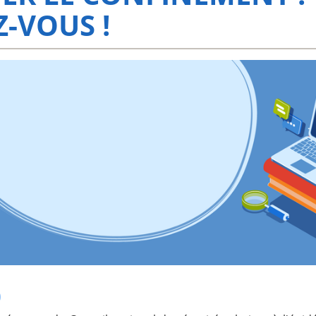
-VOUS !
0