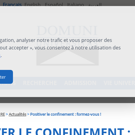
Français
English
Español
Italiano
العربية
gation, analyser notre trafic et vous proposer des
out accepter », vous consentez à notre utilisation des
s
.
ter
TIONS
RECHERCHE
ADMISSION
VIE UNIVER
IRE
>
Actualités
>
Positiver le confinement : formez-vous !
VER LE CONFINEMENT :