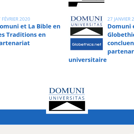
 FÉVRIER 2020
27 JANVIER 
omuni et La Bible en
Domuni 
es Traditions en
Globethi
artenariat
concluen
partenar
universitaire