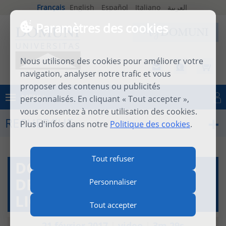
Français
English
Español
Italiano
العربية
Paramètres des cookies
Nous utilisons des cookies pour améliorer votre
navigation, analyser notre trafic et vous
proposer des contenus ou publicités
MENU
personnalisés. En cliquant « Tout accepter »,
Se connecter
vous consentez à notre utilisation des cookies.
RECHERCHE
Plus d'infos dans notre
Politique des cookies
.
Tout refuser
DOMUNI - LES ORIGINES
DE L'UNIVERSITÉ EN
Personnaliser
LIGNE
Tout accepter
21 février 2017
|
video
|
3m 29s