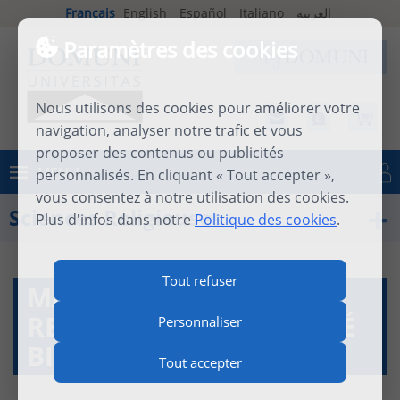
Français
English
Español
Italiano
العربية
Paramètres des cookies
Nous utilisons des cookies pour améliorer votre
navigation, analyser notre trafic et vous
proposer des contenus ou publicités
MENU
personnalisés. En cliquant « Tout accepter »,
Se connecter
vous consentez à notre utilisation des cookies.
Sciences Religieuses
Plus d'infos dans notre
Politique des cookies
.
Tout refuser
MASTER 2 DE SCIENCES
RELIGIEUSES (SPÉCIALITÉ
Personnaliser
BIBLE)
Tout accepter