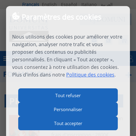
Français
English
Español
Italiano
العربية
Paramètres des cookies
Nous utilisons des cookies pour améliorer votre
navigation, analyser notre trafic et vous
proposer des contenus ou publicités
MENU
personnalisés. En cliquant « Tout accepter »,
Se connecter
vous consentez à notre utilisation des cookies.
FORMATIONS
Plus d'infos dans notre
Politique des cookies
.
Tout refuser
PHD 1 DROITS HUMAINS
Personnaliser
Condtion minimum : master en
Tout accepter
Droit
frais d'inscription : 2800€