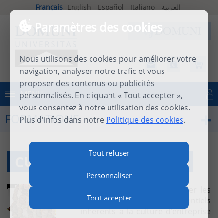
Français
English
Español
Italiano
العربية
Paramètres des cookies
Nous utilisons des cookies pour améliorer votre
navigation, analyser notre trafic et vous
proposer des contenus ou publicités
MENU
personnalisés. En cliquant « Tout accepter »,
Se connecter
vous consentez à notre utilisation des cookies.
FORMATIONS
Plus d'infos dans notre
Politique des cookies
.
Tout refuser
CULTURE D’ENTREPRISE
Personnaliser
Ce cours tente de rassembler les
Tout accepter
concepts théoriques essentiels
inhérents à la culture d’entreprise