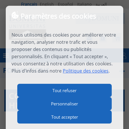
Français
English
Español
Italiano
العربية
Paramètres des cookies
Nous utilisons des cookies pour améliorer votre
navigation, analyser notre trafic et vous
proposer des contenus ou publicités
MENU
personnalisés. En cliquant « Tout accepter »,
Se connecter
vous consentez à notre utilisation des cookies.
FORMATIONS
Plus d'infos dans notre
Politique des cookies
.
Tout refuser
COURS À LA CARTE
HISTOIRE
Personnaliser
Tout accepter