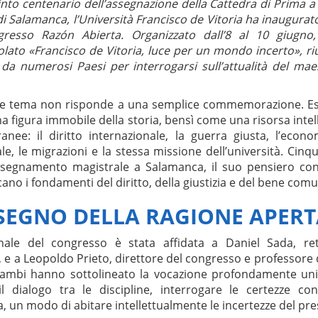
into centenario dell’assegnazione della Cattedra di Prima a 
di Salamanca, l’Università Francisco de Vitoria ha inaugura
ngresso Razón Abierta. Organizzato dall’8 al 10 giugno
tolato «Francisco de Vitoria, luce per un mondo incerto», ri
 da numerosi Paesi per interrogarsi sull’attualità del m
ile tema non risponde a una semplice commemorazione. Ess
a figura immobile della storia, bensì come una risorsa intel
nee: il diritto internazionale, la guerra giusta, l’econom
iciale, le migrazioni e la stessa missione dell’università. Cin
insegnamento magistrale a Salamanca, il suo pensiero cont
rcano i fondamenti del diritto, della giustizia e del bene com
 SEGNO DELLA RAGIONE APER
ionale del congresso è stata affidata a Daniel Sada, ret
, e a Leopoldo Prieto, direttore del congresso e professore
rambi hanno sottolineato la vocazione profondamente univ
il dialogo tra le discipline, interrogare le certezze co
ria, un modo di abitare intellettualmente le incertezze del pr