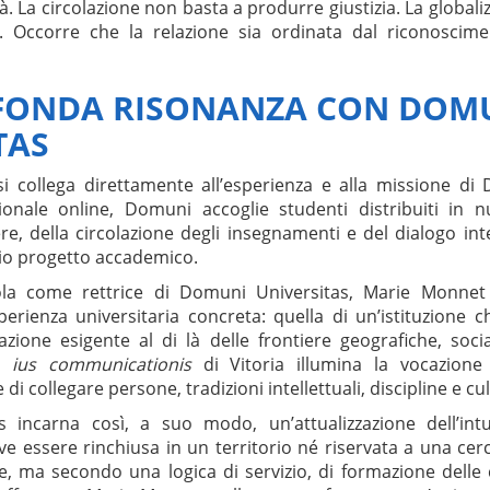
. La circolazione non basta a produrre giustizia. La globali
à. Occorre che la relazione sia ordinata dal riconoscime
FONDA RISONANZA CON DOM
TAS
si collega direttamente all’esperienza e alla missione di
zionale online, Domuni accoglie studenti distribuiti in 
ere, della circolazione degli insegnamenti e del dialogo int
rio progetto accademico.
la come rettrice di Domuni Universitas, Marie Monnet h
perienza universitaria concreta: quella di un’istituzione 
zione esigente al di là delle frontiere geografiche, social
lo
ius communicationis
di Vitoria illumina la vocazion
di collegare persone, tradizioni intellettuali, discipline e cu
 incarna così, a suo modo, un’attualizzazione dell’intui
 essere rinchiusa in un territorio né riservata a una cerch
e, ma secondo una logica di servizio, di formazione delle