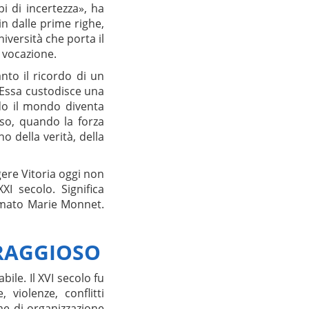
pi di incertezza», ha
in dalle prime righe,
iversità che porta il
 vocazione.
nto il ricordo di un
 Essa custodisce una
o il mondo diventa
sso, quando la forza
 della verità, della
gere Vitoria oggi non
XI secolo. Significa
rmato Marie Monnet.
ORAGGIOSO
le. Il XVI secolo fu
violenze, conflitti
rme di organizzazione