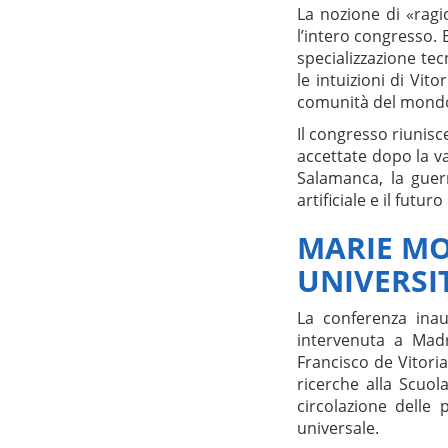
La nozione di «ragio
l’intero congresso. 
specializzazione tec
le intuizioni di Vito
comunità del mondo 
Il congresso riunisc
accettate dopo la va
Salamanca, la guerra
artificiale e il futuro
MARIE MO
UNIVERSI
La conferenza ina
intervenuta a Madr
Francisco de Vitoria
ricerche alla Scuol
circolazione delle
universale.