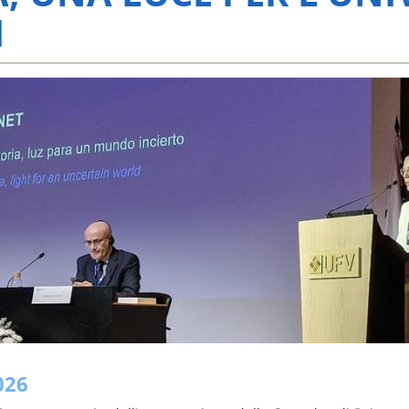
I
026