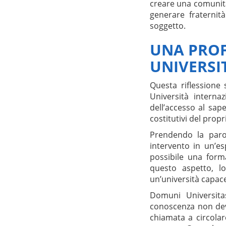
creare una comunità
generare fraternit
soggetto.
UNA PRO
UNIVERSI
Questa riflessione 
Università interna
dell’accesso al sap
costitutivi del prop
Prendendo la paro
intervento in un’es
possibile una forma
questo aspetto, 
un’università capace 
Domuni Universitas
conoscenza non deve
chiamata a circolar