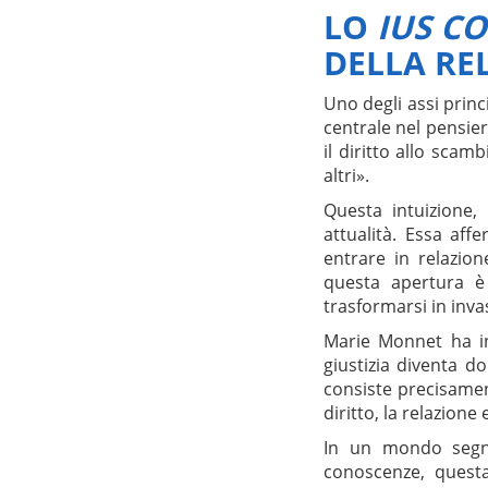
LO
IUS C
DELLA RE
Uno degli assi princ
centrale nel pensier
il diritto allo scamb
altri».
Questa intuizione,
attualità. Essa af
entrare in relazion
questa apertura è 
trasformarsi in inv
Marie Monnet ha in
giustizia diventa d
consiste precisament
diritto, la relazione 
In un mondo segnat
conoscenze, quest