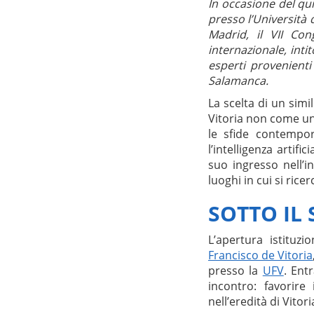
In occasione del qu
presso l’Università 
Madrid, il VII Co
internazionale, inti
esperti provenienti
Salamanca.
La scelta di un sim
Vitoria non come un
le sfide contempora
l’intelligenza artif
suo ingresso nell’
luoghi in cui si rice
SOTTO IL
L’apertura istituz
Francisco de Vitoria
presso la
UFV
. Ent
incontro: favorire 
nell’eredità di Vito