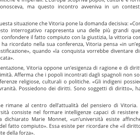
conosceva, ma questo incontro avveniva in un contes
uesta situazione che Vitoria pone la domanda decisiva: «Con 
to interrogativo rappresenta una delle più grandi quest
onfondere il fatto compiuto con la giustizia, la vittoria con 
 ha ricordato nella sua conferenza, Vitoria pensa «in un’ep
ustificazione», quando «la conquista vorrebbe diventare dir
icata».
entazione, Vitoria oppone un’esigenza di ragione e di diritto
imità. Afferma che i popoli incontrati dagli spagnoli non sono
ferenze religiose, culturali o politiche. «Gli indigeni pos
anità. Possiedono dei diritti. Sono soggetti di diritto», h
 rimane al centro dell’attualità del pensiero di Vitoria.
rsità consiste nel formare intelligenze capaci di resistere 
dichiarato Marie Monnet, «un’università esiste affinch
 del fatto compiuto». Essa esiste per ricordare che «il diri
ite della forza».