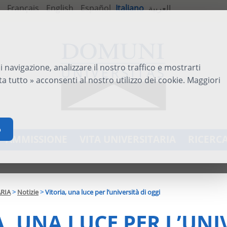
Français
English
Español
Italiano
العربية
i navigazione, analizzare il nostro traffico e mostrarti
a tutto » acconsenti al nostro utilizzo dei cookie. Maggiori
o
AMMISSIONE
VITA UNIVERSITARIA
RICERC
ARIA
>
Notizie
>
Vitoria, una luce per l’università di oggi
A, UNA LUCE PER L’UNI