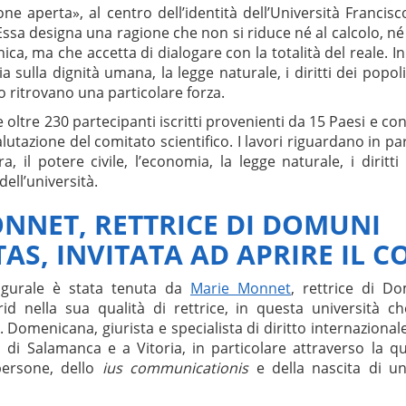
ne aperta», al centro dell’identità dell’Università Francisc
Essa designa una ragione che non si riduce né al calcolo, né al
nica, ma che accetta di dialogare con la totalità del reale. I
ria sulla dignità umana, la legge naturale, i diritti dei popoli
ritrovano una particolare forza.
e oltre 230 partecipanti iscritti provenienti da 15 Paesi e c
lutazione del comitato scientifico. I lavori riguardano in par
, il potere civile, l’economia, la legge naturale, i diritti 
 dell’università.
NNET, RETTRICE DI DOMUNI
TAS, INVITATA AD APRIRE IL 
ugurale è stata tenuta da
Marie Monnet
, rettrice di D
id nella sua qualità di rettrice, in questa università c
. Domenicana, giurista e specialista di diritto internazional
a di Salamanca e a Vitoria, in particolare attraverso la qu
 persone, dello
ius communicationis
e della nascita di un