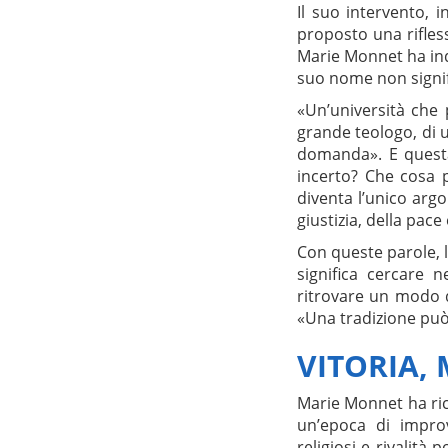
Il suo intervento, i
proposto una rifless
Marie Monnet ha indi
suo nome non signif
«Un’università che 
grande teologo, di 
domanda». E quest
incerto? Che cosa p
diventa l’unico arg
giustizia, della pace
Con queste parole, l
significa cercare n
ritrovare un modo 
«Una tradizione può 
VITORIA,
Marie Monnet ha ric
un’epoca di improv
religiosi e rivalità