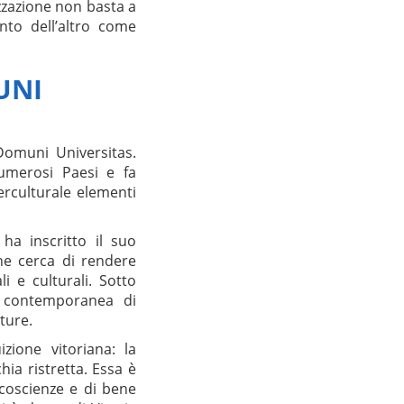
zzazione non basta a
nto dell’altro come
UNI
 Domuni Universitas.
numerosi Paesi e fa
erculturale elementi
a inscritto il suo
che cerca di rendere
i e culturali. Sotto
e contemporanea di
lture.
zione vitoriana: la
ia ristretta. Essa è
 coscienze e di bene