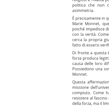
politica che non 
asimmetria.
È precisamente in q
Marie Monnet, ques
poiché impedisce di c
con la verità. Come
cerca la propria gi
fatto di essersi verif
Di fronte a questa t
forza produca legitt
causa delle loro dif
Possiedono una sovr
Monnet.
Questa affermazione
missione dell’unive
compiuto. Come ha 
resistere al fascino
della forza, ma il lim