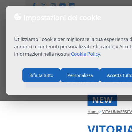
Impostazioni dei cookie
Utilizziamo i cookie per migliorare la tua esperienza d
annunci o contenuti personalizzati. Cliccando « Accett
informazioni nella nostra
Cookie Policy
.
Rifiuta tutto
Personalizza
Accetta tutt
L'UNIVERSITÀ
CORSI
NEW
Home
>
VITA UNIVERSIT
VITORI