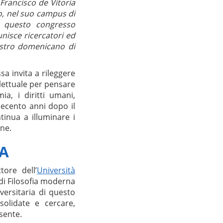
Francisco de Vitoria
to, nel suo campus di
, questo congresso
unisce ricercatori ed
aestro domenicano di
a invita a rileggere
lettuale per pensare
ia, i diritti umani,
quecento anni dopo il
inua a illuminare i
une.
TA
tore dell’
Università
 di Filosofia moderna
ersitaria di questo
nsolidate e cercare,
esente.