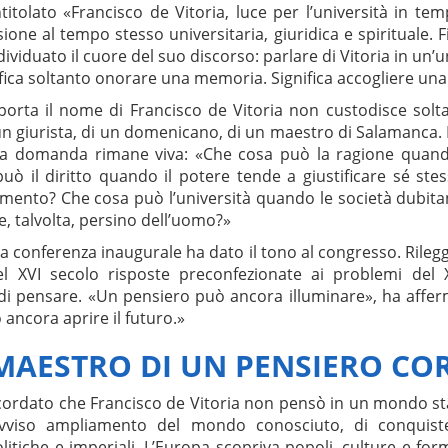
ntitolato «Francisco de Vitoria, luce per l’università in tem
ione al tempo stesso universitaria, giuridica e spirituale. F
viduato il cuore del suo discorso: parlare di Vitoria in un’un
ica soltanto onorare una memoria. Significa accogliere una
porta il nome di Francisco de Vitoria non custodisce solta
un giurista, di un domenicano, di un maestro di Salamanca.
a domanda rimane viva: «Che cosa può la ragione quand
uò il diritto quando il potere tende a giustificare sé ste
omento? Che cosa può l’università quando le società dubitano
 e, talvolta, persino dell’uomo?»
a conferenza inaugurale ha dato il tono al congresso. Rileg
el XVI secolo risposte preconfezionate ai problemi del X
di pensare. «Un pensiero può ancora illuminare», ha affe
ancora aprire il futuro.»
 MAESTRO DI UN PENSIERO C
ordato che Francisco de Vitoria non pensò in un mondo stabi
viso ampliamento del mondo conosciuto, di conquiste, 
 politiche e imperiali. L’Europa scopriva popoli, culture e fo