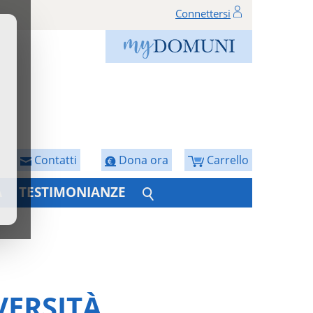
Connettersi
Contatti
Dona ora
Carrello
A
TESTIMONIANZE
VERSITÀ