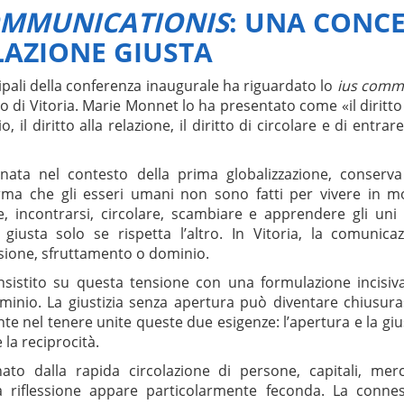
OMMUNICATIONIS
: UNA CONC
LAZIONE GIUSTA
ipali della conferenza inaugurale ha riguardato lo
ius commu
o di Vitoria. Marie Monnet lo ha presentato come «il diritt
io, il diritto alla relazione, il diritto di circolare e di entrar
 nata nel contesto della prima globalizzazione, conser
ferma che gli esseri umani non sono fatti per vivere in m
e, incontrarsi, circolare, scambiare e apprendere gli uni da
giusta solo se rispetta l’altro. In Vitoria, la comuni
asione, sfruttamento o dominio.
sistito su questa tensione con una formulazione incisiva
ominio. La giustizia senza apertura può diventare chiusura».
e nel tenere unite queste due esigenze: l’apertura e la giusti
e la reciprocità.
o dalla rapida circolazione di persone, capitali, merc
a riflessione appare particolarmente feconda. La conne