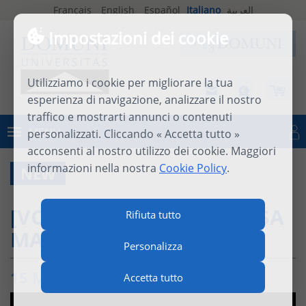
Français
English
Español
Italiano
العربية
Impostazioni dei cookie
Utilizziamo i cookie per migliorare la tua
esperienza di navigazione, analizzare il nostro
traffico e mostrarti annunci o contenuti
MENU
personalizzati. Cliccando « Accetta tutto »
Connettersi
acconsenti al nostro utilizzo dei cookie. Maggiori
informazioni nella nostra
Cookie Policy
.
NEW
[VOLTI DI DOMUNI] DR.SSA
Rifiuta tutto
MARÍA-JOSÉ CARAM
Personalizza
15 MAGGIO 2026
Accetta tutto