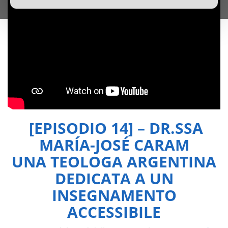
[EPISODIO 14] – DR.SSA
MARÍA-JOSÉ CARAM
UNA TEOLOGA ARGENTINA
DEDICATA A UN
INSEGNAMENTO
ACCESSIBILE