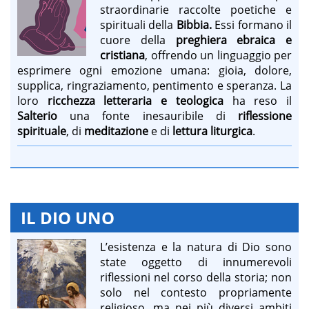
straordinarie raccolte poetiche e
spirituali della
Bibbia.
Essi formano il
cuore della
preghiera ebraica e
cristiana
, offrendo un linguaggio per
esprimere ogni emozione umana: gioia, dolore,
supplica, ringraziamento, pentimento e speranza. La
loro
ricchezza letteraria e teologica
ha reso il
Salterio
una fonte inesauribile di
riflessione
spirituale
, di
meditazione
e di
lettura liturgica
.
IL DIO UNO
L’esistenza e la natura di Dio sono
state oggetto di innumerevoli
riflessioni nel corso della storia; non
solo nel contesto propriamente
religioso, ma nei più diversi ambiti