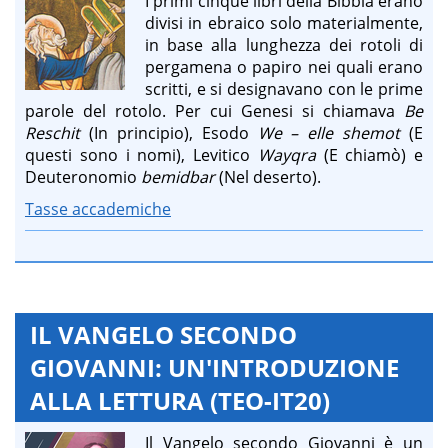
I primi cinque libri della Bibbia erano
divisi in ebraico solo materialmente,
in base alla lunghezza dei rotoli di
pergamena o papiro nei quali erano
scritti, e si designavano con le prime
parole del rotolo. Per cui Genesi si chiamava
Be
Reschit
(In principio), Esodo
We – elle shemot
(E
questi sono i nomi), Levitico
Wayqra
(E chiamò) e
Deuteronomio
bemidbar
(Nel deserto).
Tasse accademiche
IL VANGELO SECONDO
GIOVANNI: UN'INTRODUZIONE
ALLA LETTURA (TEO-IT20)
Il Vangelo secondo Giovanni è un