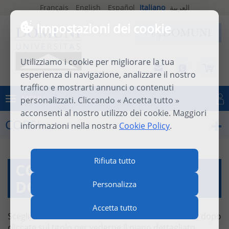
Français
English
Español
Italiano
العربية
Impostazioni dei cookie
Utilizziamo i cookie per migliorare la tua
esperienza di navigazione, analizzare il nostro
traffico e mostrarti annunci o contenuti
MENU
personalizzati. Cliccando « Accetta tutto »
Connettersi
acconsenti al nostro utilizzo dei cookie. Maggiori
CORSI
informazioni nella nostra
Cookie Policy
.
Rifiuta tutto
CORSI À LA CARTE
DOMUNI
Personalizza
Accetta tutto
Scegliete il corso utilizzando il motore di ricerca, dopo
cliccate sul titolo per vederne il piano dettagliato.