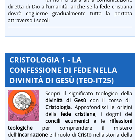
diretta di Dio all’umanità, anche se la fede cristiana
dovrà coglierne gradualmente tutta la portata
attraverso i secoli
CRISTOLOGIA 1 - LA
CONFESSIONE DI FEDE NELLA
DIVINITÀ DI GESÙ (TEO-IT25)
Scopri il significato teologico della
divinità di Gesù
con il corso di
Cristologia
. Approfondisci le origini
della
fede cristiana
, i dogmi dei
concili ecumenici
e le
riflessioni
teologiche
per comprendere il mistero
dell'
Incarnazione
e il ruolo di
Cristo
nella storia della