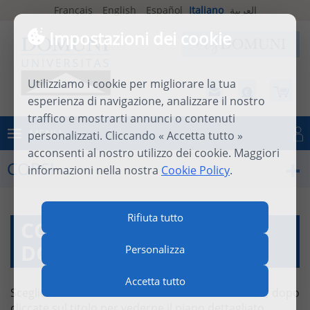
Français
English
Español
Italiano
العربية
Impostazioni dei cookie
Utilizziamo i cookie per migliorare la tua
esperienza di navigazione, analizzare il nostro
traffico e mostrarti annunci o contenuti
MENU
personalizzati. Cliccando « Accetta tutto »
Connettersi
acconsenti al nostro utilizzo dei cookie. Maggiori
CORSI
informazioni nella nostra
Cookie Policy
.
Rifiuta tutto
CORSI À LA CARTE
DOMUNI
Personalizza
Accetta tutto
Scegliete il corso utilizzando il motore di ricerca, dopo
cliccate sul titolo per vederne il piano dettagliato.