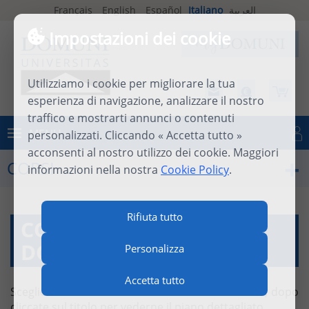
Français
English
Español
Italiano
العربية
Impostazioni dei cookie
Utilizziamo i cookie per migliorare la tua
esperienza di navigazione, analizzare il nostro
traffico e mostrarti annunci o contenuti
MENU
personalizzati. Cliccando « Accetta tutto »
Connettersi
acconsenti al nostro utilizzo dei cookie. Maggiori
CORSI
informazioni nella nostra
Cookie Policy
.
Rifiuta tutto
CORSI À LA CARTE
DOMUNI
Personalizza
Accetta tutto
Scegliete il corso utilizzando il motore di ricerca, dopo
cliccate sul titolo per vederne il piano dettagliato.