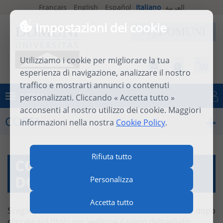
Français
English
Español
Italiano
العربية
Impostazioni dei cookie
Utilizziamo i cookie per migliorare la tua
esperienza di navigazione, analizzare il nostro
traffico e mostrarti annunci o contenuti
MENU
personalizzati. Cliccando « Accetta tutto »
Connettersi
acconsenti al nostro utilizzo dei cookie. Maggiori
CORSI
informazioni nella nostra
Cookie Policy
.
Rifiuta tutto
CORSI À LA CARTE
DOMUNI
Personalizza
Accetta tutto
Scegliete il corso utilizzando il motore di ricerca, dopo
cliccate sul titolo per vederne il piano dettagliato.