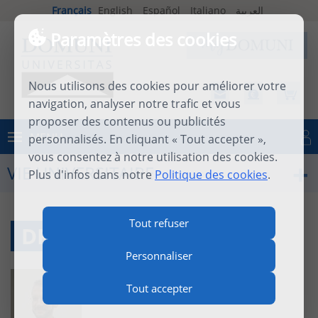
Français
English
Español
Italiano
العربية
Paramètres des cookies
Nous utilisons des cookies pour améliorer votre
navigation, analyser notre trafic et vous
proposer des contenus ou publicités
MENU
personnalisés. En cliquant « Tout accepter »,
Se connecter
vous consentez à notre utilisation des cookies.
VIE UNIVERSITAIRE
Plus d'infos dans notre
Politique des cookies
.
Tout refuser
DR. DOMINIQUE AVON
Personnaliser
Tout accepter