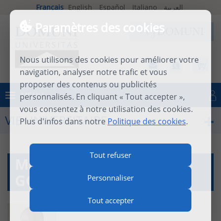
Français
English
Español
Italiano
العربية
Paramètres des cookies
Nous utilisons des cookies pour améliorer votre
navigation, analyser notre trafic et vous
proposer des contenus ou publicités
MENU
personnalisés. En cliquant « Tout accepter »,
Se connecter
vous consentez à notre utilisation des cookies.
VIE UNIVERSITAIRE
Plus d'infos dans notre
Politique des cookies
.
Tout refuser
MA THIERRY GOULE BI
GOTRE
Personnaliser
Tout accepter