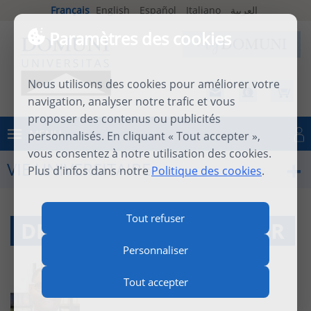
Français
English
Español
Italiano
العربية
Paramètres des cookies
Nous utilisons des cookies pour améliorer votre
navigation, analyser notre trafic et vous
proposer des contenus ou publicités
MENU
personnalisés. En cliquant « Tout accepter »,
Se connecter
vous consentez à notre utilisation des cookies.
VIE UNIVERSITAIRE
Plus d'infos dans notre
Politique des cookies
.
Tout refuser
DR WILLIAM SAINT FLEUR
Personnaliser
Tout accepter