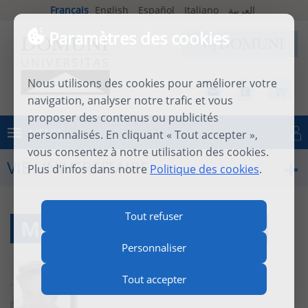
Français
English
Español
Italiano
العربية
Paramètres des cookies
Nous utilisons des cookies pour améliorer votre
navigation, analyser notre trafic et vous
proposer des contenus ou publicités
MENU
personnalisés. En cliquant « Tout accepter »,
Se connecter
vous consentez à notre utilisation des cookies.
VIE UNIVERSITAIRE
Plus d'infos dans notre
Politique des cookies
.
Tout refuser
MA PASCAL BRÉGNARD
Personnaliser
Tout accepter