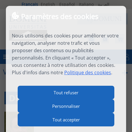
Français
English
Español
Italiano
العربية
Paramètres des cookies
Nous utilisons des cookies pour améliorer votre
navigation, analyser notre trafic et vous
proposer des contenus ou publicités
MENU
personnalisés. En cliquant « Tout accepter »,
Se connecter
vous consentez à notre utilisation des cookies.
VIE UNIVERSITAIRE
Plus d'infos dans notre
Politique des cookies
.
Tout refuser
DR PATRICK LENS
Personnaliser
Tout accepter