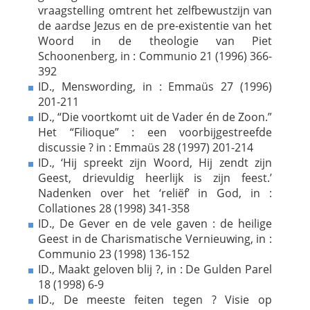
vraagstelling omtrent het zelfbewustzijn van
de aardse Jezus en de pre-existentie van het
Woord in de theologie van Piet
Schoonenberg, in : Communio 21 (1996) 366-
392
ID., Menswording, in : Emmaüs 27 (1996)
201-211
ID., “Die voortkomt uit de Vader én de Zoon.”
Het “Filioque” : een voorbijgestreefde
discussie ? in : Emmaüs 28 (1997) 201-214
ID., ‘Hij spreekt zijn Woord, Hij zendt zijn
Geest, drievuldig heerlijk is zijn feest.’
Nadenken over het ‘reliëf’ in God, in :
Collationes 28 (1998) 341-358
ID., De Gever en de vele gaven : de heilige
Geest in de Charismatische Vernieuwing, in :
Communio 23 (1998) 136-152
ID., Maakt geloven blij ?, in : De Gulden Parel
18 (1998) 6-9
ID., De meeste feiten tegen ? Visie op