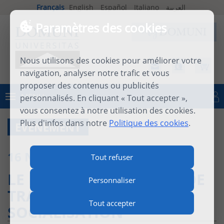
Français
English
Español
Italiano
العربية
Paramètres des cookies
Nous utilisons des cookies pour améliorer votre
navigation, analyser notre trafic et vous
proposer des contenus ou publicités
MENU
personnalisés. En cliquant « Tout accepter »,
Se connecter
vous consentez à notre utilisation des cookies.
Plus d'infos dans notre
Politique des cookies
.
EVENEMENT
16 NOVEMBRE 2021
Tout refuser
LE NOUVELLES FORMES DE
Personnaliser
TRAVAIL ET DE
Tout accepter
SOCIALISATION