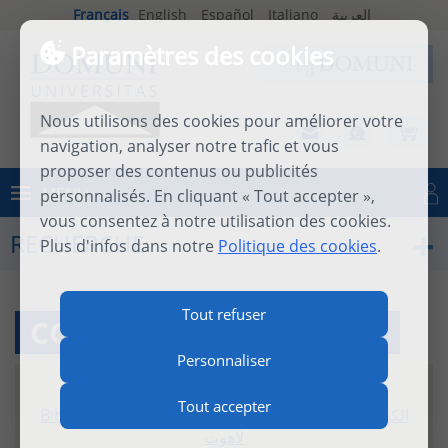
Français
English
Español
Italiano
العربية
Paramètres des cookies
Nous utilisons des cookies pour améliorer votre
navigation, analyser notre trafic et vous
proposer des contenus ou publicités
MENU
personnalisés. En cliquant « Tout accepter »,
Se connecter
vous consentez à notre utilisation des cookies.
RECHERCHE
Plus d'infos dans notre
Politique des cookies
.
Tout refuser
COMMUNIQUER LA JOIE
Personnaliser
8 mai 2017
|
video
|
3m 59s
Tout accepter
Bible
/
Théologie
/
Histoire
/
/
تاريخ
/
الكتاب المقدس
لاهوت