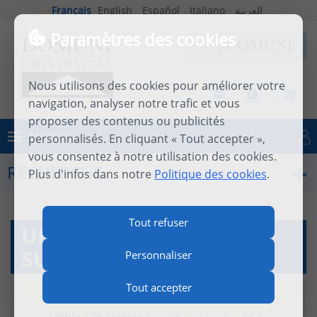
Français
English
Español
Italiano
العربية
Paramètres des cookies
Nous utilisons des cookies pour améliorer votre
navigation, analyser notre trafic et vous
proposer des contenus ou publicités
MENU
personnalisés. En cliquant « Tout accepter »,
Se connecter
vous consentez à notre utilisation des cookies.
RECHERCHE
Plus d'infos dans notre
Politique des cookies
.
Tout refuser
UN REGARD BIBLIQUE
SUR LA FAMILLE
Personnaliser
Tout accepter
14 juin 2016
|
video
|
5m 44s
Bible
/
Théologie
/
لاهوت
/
الكتاب المقدس