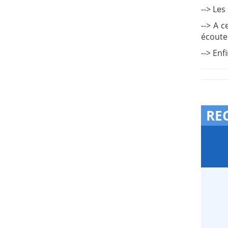
--> Les
--> A 
écouter
--> Enf
RE