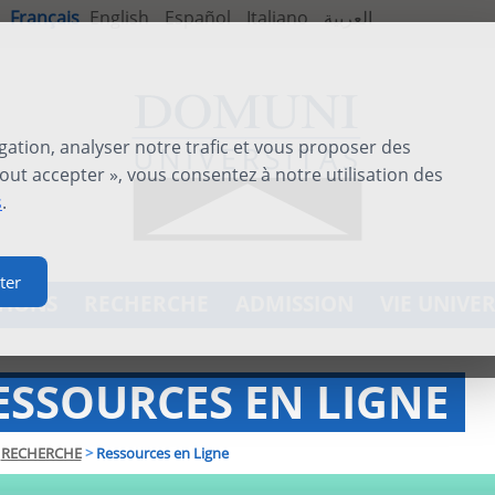
Français
English
Español
Italiano
العربية
gation, analyser notre trafic et vous proposer des
out accepter », vous consentez à notre utilisation des
s
.
ter
TIONS
RECHERCHE
ADMISSION
VIE UNIVER
ESSOURCES EN LIGNE
RECHERCHE
>
Ressources en Ligne