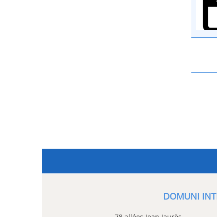
DOMUNI INT
78 allées Jean Jaurès