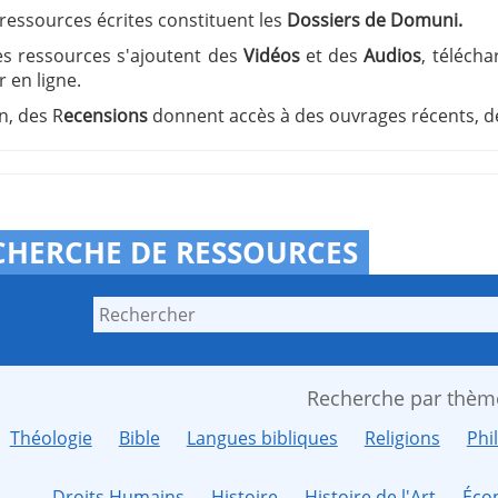
 ressources écrites constituent les
Dossiers de Domuni.
ces ressources s'ajoutent des
Vidéos
et des
Audios
, télécha
 en ligne.
in, des R
ecensions
donnent accès à des ouvrages récents, de
CHERCHE DE RESSOURCES
Recherche par thèm
Théologie
Bible
Langues bibliques
Religions
Phi
Droits Humains
Histoire
Histoire de l'Art
Éco