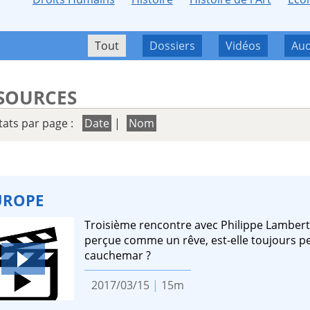
Tout
Dossiers
Vidéos
Aud
SOURCES
tats par page :
Date
|
Nom
UROPE
Troisième rencontre avec Philippe Lamberts.
perçue comme un rêve, est-elle toujours p
cauchemar ?
2017/03/15
|
15m