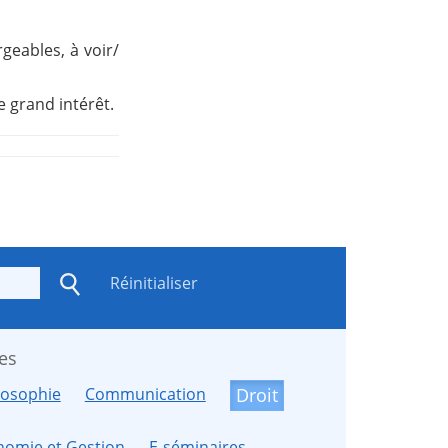
rgeables, à voir/
 grand intérêt.
Réinitialiser
es
losophie
Communication
Droit
nomie et Gestion
E-séminaires