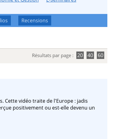
ios
Recensions
20
40
60
Résultats par page :
 Cette vidéo traite de l'Europe : jadis
erçue positivement ou est-elle devenu un