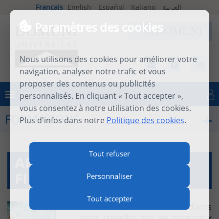
Français
English
Español
Italiano
العربية
Paramètres des cookies
Nous utilisons des cookies pour améliorer votre
navigation, analyser notre trafic et vous
proposer des contenus ou publicités
MENU
personnalisés. En cliquant « Tout accepter »,
Se connecter
vous consentez à notre utilisation des cookies.
FORMATIONS
Plus d'infos dans notre
Politique des cookies
.
Tout refuser
ANALYSE DES ÉTATS
FINANCIERS
Personnaliser
Tout accepter
Ce cours est destiné aux étudiants
pour travailler sur les principaux