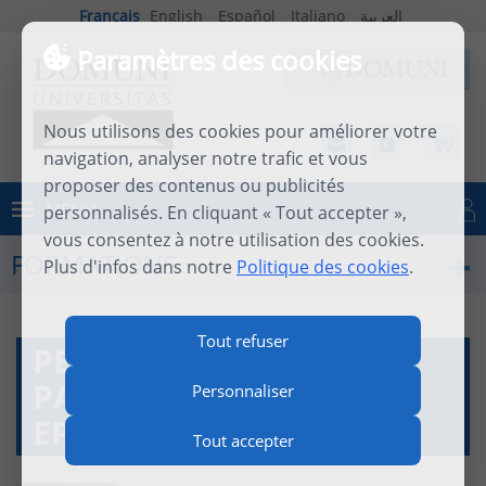
Français
English
Español
Italiano
العربية
Paramètres des cookies
Nous utilisons des cookies pour améliorer votre
navigation, analyser notre trafic et vous
proposer des contenus ou publicités
MENU
personnalisés. En cliquant « Tout accepter »,
Se connecter
vous consentez à notre utilisation des cookies.
FORMATIONS
Plus d'infos dans notre
Politique des cookies
.
Tout refuser
PERFECTIONNEMENT
PARCOURS BIBLIQUE -
Personnaliser
EPÎTRE AUX GALATES
Tout accepter