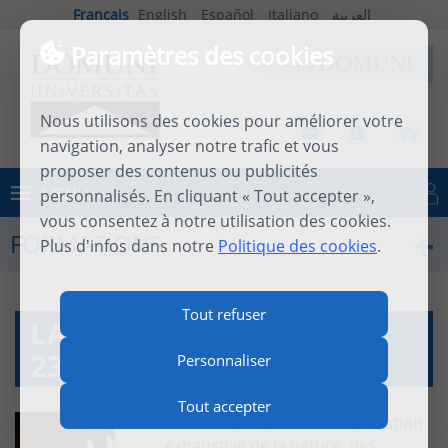
Français
English
Español
Italiano
العربية
Paramètres des cookies
Nous utilisons des cookies pour améliorer votre
navigation, analyser notre trafic et vous
proposer des contenus ou publicités
MENU
personnalisés. En cliquant « Tout accepter »,
Se connecter
vous consentez à notre utilisation des cookies.
FORMATIONS
Plus d'infos dans notre
Politique des cookies
.
Tout refuser
LA CHARITÉ I (IIA - IIAE,
23-46)
Personnaliser
Tout accepter
Ce cours propose une exploration
exhaustive de la nature, des