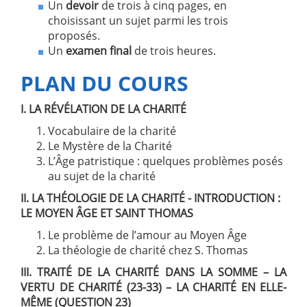
Un
devoir
de trois à cinq pages, en
choisissant un sujet parmi les trois
proposés.
Un
examen final
de trois heures.
PLAN DU COURS
I. LA R
ÉV
ÉLATION DE LA CHARIT
É
Vocabulaire de la charité
Le Mystère de la Charité
L’Âge patristique : quelques problèmes posés
au sujet de la charité
II. LA TH
ÉOLOGIE DE LA CHARIT
É - INTRODUCTION :
LE MOYEN ÂGE ET SAINT THOMAS
Le problème de l’amour au Moyen Âge
La théologie de charité chez S. Thomas
III. TRAIT
É DE LA CHARIT
É DANS LA SOMME – LA
VERTU DE CHARIT
É (23-33) – LA CHARIT
É EN ELLE-
MÊME (QUESTION 23)