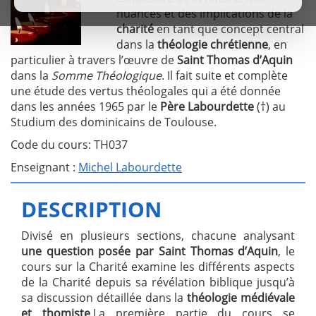
nuances et des implications de la
charité
en tant que concept central
dans la
théologie chrétienne
, en
particulier à travers l’œuvre de
Saint Thomas d’Aquin
dans la
Somme Théologique
. Il fait suite et complète
une étude des vertus théologales qui a été donnée
dans les années 1965 par le
Père Labourdette
(†) au
Studium des dominicains de Toulouse.
Code du cours: TH037
Enseignant :
Michel Labourdette
DESCRIPTION
Divisé en plusieurs sections, chacune analysant
une question posée par Saint Thomas d’Aquin
, le
cours sur la Charité examine les différents aspects
de la Charité depuis sa révélation biblique jusqu’à
sa discussion détaillée dans la
théologie médiévale
et thomiste
.La première partie du cours se