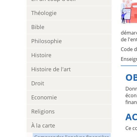
Théologie
Bible
démarc
de l'en
Philosophie
Code d
Histoire
Enseig
Histoire de l'art
OB
Droit
Donn
écon
Economie
finan
Religions
AC
À la carte
Ce c