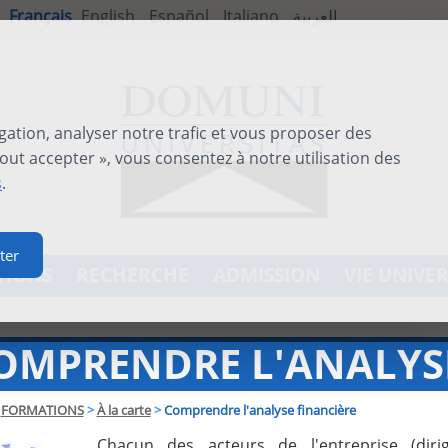
Français
English
Español
Italiano
العربية
gation, analyser notre trafic et vous proposer des
out accepter », vous consentez à notre utilisation des
s
.
ter
TIONS
RECHERCHE
ADMISSION
VIE UNIVER
OMPRENDRE L'ANALYSE
FORMATIONS
>
À la carte
>
Comprendre l'analyse financière
Chacun des acteurs de l'entreprise (dirig