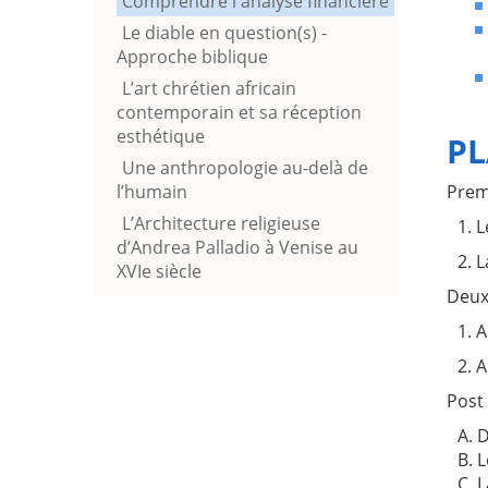
Comprendre l'analyse financière
Le diable en question(s) -
Approche biblique
L’art chrétien africain
contemporain et sa réception
esthétique
PL
Une anthropologie au-delà de
l’humain
Prem
L’Architecture religieuse
1. 
d’Andrea Palladio à Venise au
2. 
XVIe siècle
Deuxi
1. 
2. 
Post 
A. 
B. 
C. 