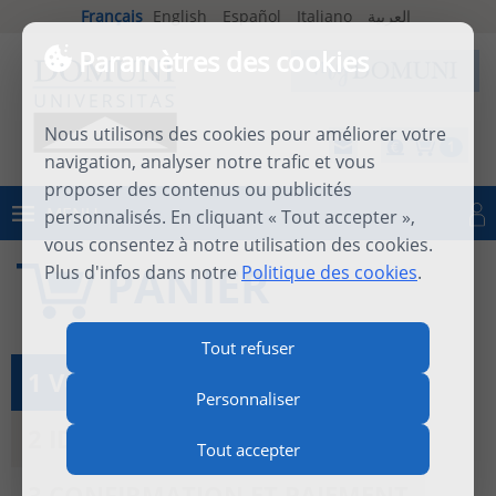
Français
English
Español
Italiano
العربية
Paramètres des cookies
Nous utilisons des cookies pour améliorer votre
1
navigation, analyser notre trafic et vous
proposer des contenus ou publicités
MENU
personnalisés. En cliquant « Tout accepter »,
Se connecter
vous consentez à notre utilisation des cookies.
PANIER
Plus d'infos dans notre
Politique des cookies
.
Tout refuser
1 VOIR LE PANIER
Personnaliser
2 IDENTIFICATION
Tout accepter
3 CONFIRMATION ET PAIEMENT