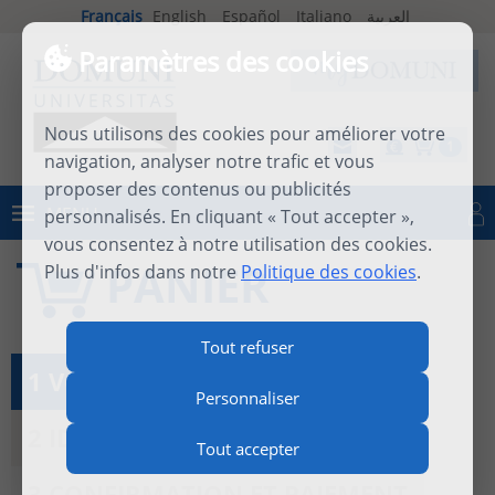
Français
English
Español
Italiano
العربية
Paramètres des cookies
Nous utilisons des cookies pour améliorer votre
1
navigation, analyser notre trafic et vous
proposer des contenus ou publicités
MENU
personnalisés. En cliquant « Tout accepter »,
Se connecter
vous consentez à notre utilisation des cookies.
PANIER
Plus d'infos dans notre
Politique des cookies
.
Tout refuser
1 VOIR LE PANIER
Personnaliser
2 IDENTIFICATION
Tout accepter
3 CONFIRMATION ET PAIEMENT