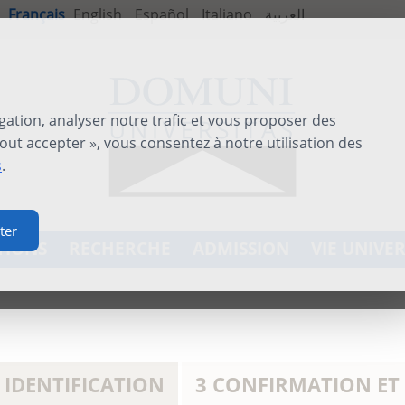
Français
English
Español
Italiano
العربية
gation, analyser notre trafic et vous proposer des
out accepter », vous consentez à notre utilisation des
s
.
ter
TIONS
RECHERCHE
ADMISSION
VIE UNIVER
 IDENTIFICATION
3 CONFIRMATION ET