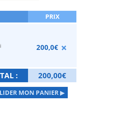
PRIX
i
200,0€
TAL :
200,00
€
LIDER MON PANIER ▶