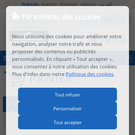
Français
English
Español
Italiano
العربية
Paramètres des cookies
Nous utilisons des cookies pour améliorer votre
1
navigation, analyser notre trafic et vous
proposer des contenus ou publicités
MENU
personnalisés. En cliquant « Tout accepter »,
Se connecter
vous consentez à notre utilisation des cookies.
PANIER
Plus d'infos dans notre
Politique des cookies
.
Tout refuser
1 VOIR LE PANIER
Personnaliser
2 IDENTIFICATION
Tout accepter
3 CONFIRMATION ET PAIEMENT