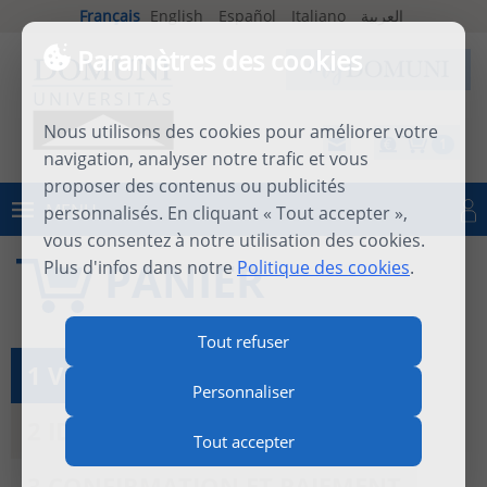
Français
English
Español
Italiano
العربية
Paramètres des cookies
Nous utilisons des cookies pour améliorer votre
1
navigation, analyser notre trafic et vous
proposer des contenus ou publicités
MENU
personnalisés. En cliquant « Tout accepter »,
Se connecter
vous consentez à notre utilisation des cookies.
PANIER
Plus d'infos dans notre
Politique des cookies
.
Tout refuser
1 VOIR LE PANIER
Personnaliser
2 IDENTIFICATION
Tout accepter
3 CONFIRMATION ET PAIEMENT