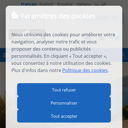
Français
English
Español
Italiano
العربية
Paramètres des cookies
Nous utilisons des cookies pour améliorer votre
navigation, analyser notre trafic et vous
proposer des contenus ou publicités
MENU
personnalisés. En cliquant « Tout accepter »,
Se connecter
vous consentez à notre utilisation des cookies.
Plus d'infos dans notre
Politique des cookies
.
INTERNATIONAL SUMMER
Tout refuser
SCHOOL 2026
Personnaliser
Tout accepter