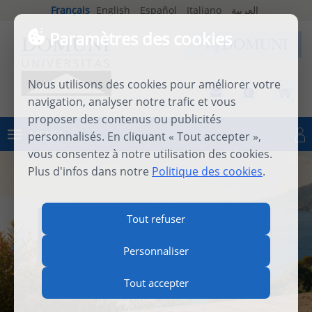
Français
English
Español
Italiano
العربية
Paramètres des cookies
Nous utilisons des cookies pour améliorer votre
navigation, analyser notre trafic et vous
proposer des contenus ou publicités
MENU
personnalisés. En cliquant « Tout accepter »,
Se connecter
vous consentez à notre utilisation des cookies.
Plus d'infos dans notre
Politique des cookies
.
INTERNATIONAL SUMMER
Tout refuser
SCHOOL 2026
Personnaliser
Tout accepter