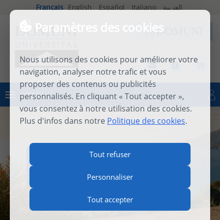
Français
English
Español
Italiano
العربية
Paramètres des cookies
Nous utilisons des cookies pour améliorer votre
navigation, analyser notre trafic et vous
proposer des contenus ou publicités
MENU
personnalisés. En cliquant « Tout accepter »,
Se connecter
vous consentez à notre utilisation des cookies.
Plus d'infos dans notre
Politique des cookies
.
INTERNATIONAL SUMMER
Tout refuser
SCHOOL 2026
Personnaliser
Tout accepter